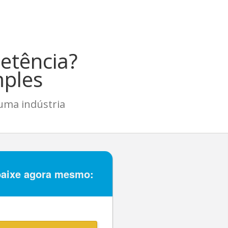
etência?
mples
uma indústria
baixe agora mesmo: